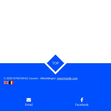
TOP
© 2020 SYNOVA KU Leuven - Afbeeldingen:
www.freepik.com
Email
Facebook