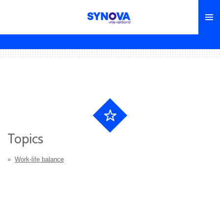
Skip
to
main
content
Topics
Work-life balance